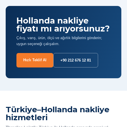
Hollanda nakliye
fiyatı mı arıyorsunuz?
Çıkış, varış, ürün, ölçü ve ağırlık bilgilerini gönderin;
uygun seçeneği çalışalım.
Hızlı Teklif Al
+90 212 676 12 81
Türkiye–Hollanda nakliye
hizmetleri