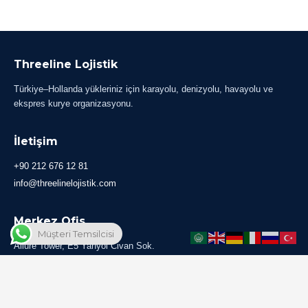
Threeline Lojistik
Türkiye–Hollanda yükleriniz için karayolu, denizyolu, havayolu ve
ekspres kurye organizasyonu.
İletişim
+90 212 676 12 81
info@threelinelojistik.com
Merkez Ofis
Müşteri Temsilcisi
Allure Tower, E5 Yanyol Civan Sok.
No:1 Kat:8 Daire:114
Avcılar / İstanbul